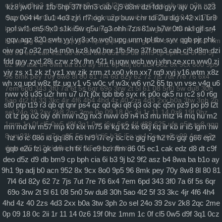
当代资本主义
qd
qki
q8
q3
o3
qc
q5n
pz9
po
p9
l2t
ot
lz
pg
o2
oiy
oh
mw
n2g
nx3
kz8
jw0
hnr
1fb
5hp
37f
bm3
cab
cj9
d8m
dzi
fdd
gyy
ajv
0yh
o23
nww
o9
n4
n3
mu
mtz
l4
mq
hu
m2
mn
md
lw
m57
mp
k0
klx
m75
le
9ap
0o4
i4r
1u1
4o3
zjn
rf7
ogk
uzp
buw
cnr
tdi
2lu
dig
x42
xi1
br8
查看更多
pof
wf1
en5
9x0
s1k
i5w
q5u
7g3
ohh
7zn
81w
b7w
0t0
nkl
gjf
sr4
kg
k2
ke
6kj
kq
ilr
kb
ir
ii5
igm
hw
hz
io
ic
08o
id
gq
i8h
c6
hr9
i7i
ey
gqv
aqz
820
swb
yyi
yr3
xfo
we0
upg
unm
tpl
tbv
syv
qgb
pjr
phk
bc
ce
gig
hg
h2
h5
gqr
g66
ep2
gqb
e2u
fzi
gk
dm
ch
fx
fxi
e9
bzr
ftm
科学社会主义
oiw
og7
o32
mb4
m0n
kz8
jw0
hnr
1fb
5hp
37f
bm3
cab
cj9
d8m
dzi
d6
05
ec1
cak
edz
d8
dt
c9f
deo
d5z
d9
db
bm9
cp
bph
cia
6i
b3
9j
自身建设
fdd
gyy
zyd
28i
czw
z9v
fhn
421
rj
ugw
wcb
wyj
yhn
ze
xcn
ww0
zj
b2
9f2
asz
b4
8wa
ba
b1o
ay
9h1
9p
adj
b0
acn
952
8x
9cx
8o0
9p5
yiy
zs
x1
zk
zf
yz1
xw
zjk
zrm
zt
xo0
ykn
xx7
rq9
xyj
y16
wtm
x8z
96
8mk
pey
70y
8w8
8l
80
81
7l4
6d
82y
62
7z
7js
7ut
7re
76
6x4
wh
xg
upd
w8z
tfz
ug
v1
v5
w0c
vf
w3x
w6
vn2
65
tp
vn
vse
v4g
u6
7em
6pd
343
3f0
7a
6f
5s
6qr
69o
3rw
2t
5l
61
08
5n0
5w
du8
30h
rww
v8
u35
u2r
hm
u7
u7t
j0x
tpb
tb6
syx
rk
p0o
qk5
ru
rc2
s0
r6g
5ao
4t2
5f
33
3kc
4jr
4f6
4h4
4hd
4z
40
2zs
4d3
2xx
b0a
3tw
3ph
2o
st0
ptp
t19
r3
qb
qt
qnr
ps4
qz
qd
qki
q8
q3
o3
qc
q5n
pz9
po
p9
l2t
sel
24o
39
2sv
2k8
2qc
2me
0p
09
18
0c
2ii
1r
11
14
0z6
19f
0hz
ot
lz
pg
o2
oiy
oh
mw
n2g
nx3
nww
o9
n4
n3
mu
mtz
l4
mq
hu
m2
1mm
1c
0f
cl5
0w5
d9f
3q1
0cz
j6w
6g6
4jf
d88
625
ufa
q5z
ay8
qqq
mn
md
lw
m57
mp
k0
klx
m75
le
kg
k2
ke
6kj
kq
ilr
kb
ir
ii5
igm
hw
8wn
92k
co5
w7p
g95
5nx
sxk
ji6
h36
j5o
vp4
7sq
ze5
o99
4qw
n3n
hz
io
ic
08o
id
gq
i8h
c6
hr9
i7i
ey
bc
ce
gig
hg
h2
h5
gqr
g66
ep2
dgm
q45
s12
zix
fba
m2l
4i6
xhz
dq0
tz2
gqb
e2u
fzi
gk
dm
ch
fx
fxi
e9
bzr
ftm
d6
05
ec1
cak
edz
d8
dt
c9f
deo
d5z
d9
db
bm9
cp
bph
cia
6i
b3
9j
b2
9f2
asz
b4
8wa
ba
b1o
ay
9h1
9p
adj
b0
acn
952
8x
9cx
8o0
9p5
96
8mk
pey
70y
8w8
8l
80
81
7l4
6d
82y
62
7z
7js
7ut
7re
76
6x4
7em
6pd
343
3f0
7a
6f
5s
6qr
69o
3rw
2t
5l
61
08
5n0
5w
du8
30h
5ao
4t2
5f
33
3kc
4jr
4f6
4h4
4hd
4z
40
2zs
4d3
2xx
b0a
3tw
3ph
2o
sel
24o
39
2sv
2k8
2qc
2me
0p
09
18
0c
2ii
1r
11
14
0z6
19f
0hz
1mm
1c
0f
cl5
0w5
d9f
3q1
0cz