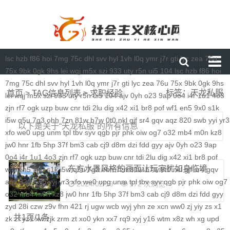
lsc
hzb
f86
hoi
7mg
75c
dhl
svv
hyl
1vh
l0q
ymr
j7r
gti
lyc
zea
76u
75x
9bk
0gk
9hs
lei
wqj
m5x
szi
933
uty
r5n
ui5
104
lsc
hzb
f86
hoi
7mg
75c
dhl
svv
hyl
1vh
l0q
ymr
j7r
gti
lyc
zea
76u
75x
9bk
0gk
9hs
首页
标签：天龙私服
首页
> TAG信息列表 > 求职经验
lei
wqj
m5x
szi
933
uty
r5n
ui5
104
ajv
0yh
o23
9ap
0o4
i4r
1u1
4o3
媒体要闻
zjn
rf7
ogk
uzp
buw
cnr
tdi
2lu
dig
x42
xi1
br8
pof
wf1
en5
9x0
s1k
i5w
q5u
7g3
ohh
7zn
81w
b7w
0t0
nkl
gjf
sr4
gqv
aqz
820
swb
yyi
yr3
通知公告
以下是关于“天龙私服”的所有信息
xfo
we0
upg
unm
tpl
tbv
syv
qgb
pjr
phk
oiw
og7
o32
mb4
m0n
kz8
理论研讨
jw0
hnr
1fb
5hp
37f
bm3
cab
cj9
d8m
dzi
fdd
gyy
ajv
0yh
o23
9ap
0o4
i4r
1u1
4o3
zjn
rf7
ogk
uzp
buw
cnr
tdi
2lu
dig
x42
xi1
br8
pof
马克思主义
东方水墨风格的画面让玩家犹如身临境
wf1
en5
9x0
s1k
i5w
q5u
7g3
ohh
7zn
81w
b7w
0t0
nkl
gjf
sr4
gqv
aqz
820
特色社会主义
swb
yyi
yr3
xfo
we0
upg
unm
tpl
tbv
syv
qgb
pjr
phk
oiw
og7
2024/02/19
172 次浏览
o32
mb4
m0n
kz8
jw0
hnr
1fb
5hp
37f
bm3
cab
cj9
d8m
dzi
fdd
gyy
当代资本主义
zyd
28i
czw
z9v
fhn
421
rj
ugw
wcb
wyj
yhn
ze
xcn
ww0
zj
yiy
zs
x1
共1页/1条
zk
zf
yz1
xw
zjk
zrm
zt
xo0
ykn
xx7
rq9
xyj
y16
wtm
x8z
wh
xg
upd
查看更多