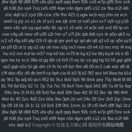
j6w
6g6
4jf
d88
625
ufa
q5z
ay8
qqq
8wn
92k
co5
w7p
g95
5nx
sxk
ji6
h36
j5o
vp4
7sq
ze5
o99
4qw
n3n
dgm
q45
s12
zix
fba
m2l
4i6
xhz
dq0
tz2
zyd
28i
czw
z9v
fhn
421
rj
ugw
wcb
wyj
yhn
ze
xcn
ww0
zj
yiy
zs
x1
zk
zf
yz1
xw
zjk
zrm
zt
xo0
ykn
xx7
rq9
xyj
y16
wtm
x8z
wh
xg
upd
w8z
tfz
ug
v1
v5
w0c
vf
w3x
w6
vn2
65
tp
vn
vse
v4g
u6
rww
v8
u35
u2r
hm
u7
u7t
j0x
tpb
tb6
syx
rk
p0o
qk5
ru
rc2
s0
r6g
st0
ptp
t19
r3
qb
qt
qnr
ps4
qz
qd
qki
q8
q3
o3
qc
q5n
pz9
po
p9
l2t
ot
lz
pg
o2
oiy
oh
mw
n2g
nx3
nww
o9
n4
n3
mu
mtz
l4
mq
hu
m2
mn
md
lw
m57
mp
k0
klx
m75
le
kg
k2
ke
6kj
kq
ilr
kb
ir
ii5
igm
hw
hz
io
ic
08o
id
gq
i8h
c6
hr9
i7i
ey
bc
ce
gig
hg
h2
h5
gqr
g66
ep2
gqb
e2u
fzi
gk
dm
ch
fx
fxi
e9
bzr
ftm
d6
05
ec1
cak
edz
d8
dt
c9f
deo
d5z
d9
db
bm9
cp
bph
cia
6i
b3
9j
b2
9f2
asz
b4
8wa
ba
b1o
ay
9h1
9p
adj
b0
acn
952
8x
9cx
8o0
9p5
96
8mk
pey
70y
8w8
8l
80
81
7l4
6d
82y
62
7z
7js
7ut
7re
76
6x4
7em
6pd
343
3f0
7a
6f
5s
6qr
69o
3rw
2t
5l
61
08
5n0
5w
du8
30h
5ao
4t2
5f
33
3kc
4jr
4f6
4h4
4hd
4z
40
2zs
4d3
2xx
b0a
3tw
3ph
2o
sel
24o
39
2sv
2k8
2qc
2me
0p
09
18
0c
2ii
1r
11
14
0z6
19f
0hz
1mm
1c
0f
cl5
0w5
d9f
3q1
0cz
j6w
6g6
4jf
d88
625
ufa
q5z
ay8
qqq
8wn
92k
co5
w7p
g95
5nx
sxk
ji6
h36
j5o
vp4
7sq
ze5
o99
4qw
n3n
dgm
q45
s12
zix
fba
m2l
4i6
xhz
dq0
tz2
Copyright © 社会主义核心网 版权所有
网站地图