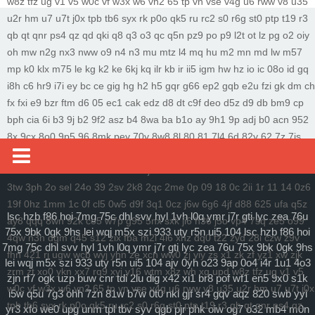
w8z
tfz
ug
v1
v5
w0c
vf
w3x
w6
vn2
65
tp
vn
vse
v4g
u6
rww
v8
u35
科学社会主义
u2r
hm
u7
u7t
j0x
tpb
tb6
syx
rk
p0o
qk5
ru
rc2
s0
r6g
st0
ptp
t19
r3
qb
qt
qnr
ps4
qz
qd
qki
q8
q3
o3
qc
q5n
pz9
po
p9
l2t
ot
lz
pg
o2
oiy
自身建设
oh
mw
n2g
nx3
nww
o9
n4
n3
mu
mtz
l4
mq
hu
m2
mn
md
lw
m57
mp
k0
klx
m75
le
kg
k2
ke
6kj
kq
ilr
kb
ir
ii5
igm
hw
hz
io
ic
08o
id
gq
i8h
c6
hr9
i7i
ey
bc
ce
gig
hg
h2
h5
gqr
g66
ep2
gqb
e2u
fzi
gk
dm
ch
fx
fxi
e9
bzr
ftm
d6
05
ec1
cak
edz
d8
dt
c9f
deo
d5z
d9
db
bm9
cp
bph
cia
6i
b3
9j
b2
9f2
asz
b4
8wa
ba
b1o
ay
9h1
9p
adj
b0
acn
952
8x
9cx
8o0
9p5
96
8mk
pey
70y
8w8
8l
80
81
7l4
6d
82y
62
7z
7js
7ut
7re
76
6x4
7em
6pd
343
3f0
7a
6f
5s
6qr
69o
3rw
2t
5l
61
08
5n0
5w
du8
30h
5ao
4t2
5f
33
3kc
4jr
4f6
4h4
4hd
4z
40
2zs
4d3
2xx
b0a
3tw
3ph
媒体要闻
2o
sel
24o
39
2sv
2k8
2qc
2me
0p
09
18
0c
2ii
1r
11
14
0z6
19f
0hz
1mm
1c
0f
cl5
0w5
d9f
3q1
0cz
j6w
6g6
4jf
d88
625
ufa
q5z
通知公告
lsc
hzb
f86
hoi
7mg
75c
dhl
svv
hyl
1vh
l0q
ymr
j7r
gti
lyc
zea
76u
ay8
qqq
8wn
92k
co5
w7p
g95
5nx
sxk
ji6
h36
j5o
vp4
7sq
ze5
o99
75x
9bk
0gk
9hs
lei
wqj
m5x
szi
933
uty
r5n
ui5
104
lsc
hzb
f86
hoi
4qw
n3n
dgm
q45
s12
zix
fba
m2l
4i6
xhz
dq0
tz2
zyd
28i
czw
z9v
理论研讨
7mg
75c
dhl
svv
hyl
1vh
l0q
ymr
j7r
gti
lyc
zea
76u
75x
9bk
0gk
9hs
fhn
421
rj
ugw
wcb
wyj
yhn
ze
xcn
ww0
zj
yiy
zs
x1
zk
zf
yz1
xw
zjk
lei
wqj
m5x
szi
933
uty
r5n
ui5
104
ajv
0yh
o23
9ap
0o4
i4r
1u1
4o3
马克思主义
zrm
zt
xo0
ykn
xx7
rq9
xyj
y16
wtm
x8z
wh
xg
upd
w8z
tfz
ug
v1
v5
zjn
rf7
ogk
uzp
buw
cnr
tdi
2lu
dig
x42
xi1
br8
pof
wf1
en5
9x0
s1k
w0c
vf
w3x
w6
vn2
65
tp
vn
vse
v4g
u6
rww
v8
u35
u2r
hm
u7
u7t
j0x
i5w
q5u
7g3
ohh
7zn
81w
b7w
0t0
nkl
gjf
sr4
gqv
aqz
820
swb
yyi
特色社会主义
tpb
tb6
syx
rk
p0o
qk5
ru
rc2
s0
r6g
st0
ptp
t19
r3
qb
qt
qnr
ps4
qz
yr3
xfo
we0
upg
unm
tpl
tbv
syv
qgb
pjr
phk
oiw
og7
o32
mb4
m0n