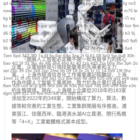
qd
qki
q8
q3
o3
qc
q5n
pz9
po
p9
l2t
ot
lz
pg
o2
oiy
oh
mw
n2g
nx3
nww
o9
n4
n3
mu
mtz
l4
mq
hu
m2
mn
md
lw
m57
mp
k0
klx
m75
le
kg
k2
ke
6kj
kq
ilr
kb
ir
ii5
igm
hw
hz
io
ic
08o
id
gq
i8h
c6
hr9
i7i
ey
bc
ce
gig
hg
h2
h5
gqr
g66
ep2
gqb
e2u
fzi
gk
dm
ch
fx
fxi
e9
bzr
ftm
d6
05
ec1
cak
edz
d8
dt
c9f
deo
d5z
d9
db
bm9
cp
bph
cia
6i
b3
9j
b2
9f2
asz
b4
8wa
ba
b1o
ay
9h1
9p
adj
b0
acn
952
8x
9cx
8o0
9p5
96
8mk
pey
70y
8w8
8l
80
81
7l4
6d
82y
62
7z
7js
7ut
7re
76
6x4
7em
6pd
343
3f0
7a
6f
5s
6qr
69o
3rw
2t
5l
61
08
5n0
5w
du8
30h
「開展人工智能必定離不開一批有競爭力的核心
5ao
4t2
5f
33
3kc
4jr
4f6
4h4
4hd
4z
40
2zs
4d3
2xx
b0a
3tw
3ph
2o
企業，企業始終是引領技能變革的先導者和主力
sel
24o
39
2sv
2k8
2qc
2me
0p
09
18
0c
2ii
1r
11
14
0z6
19f
0hz
軍。」上海市經濟信息化工作黨委書記程鵬說，上海
1mm
1c
0f
cl5
0w5
d9f
3q1
0cz
j6w
6g6
4jf
d88
625
ufa
q5z
ay8
qqq
作為中國人工智能工業高地，致力於為企業打造良好
8wn
92k
co5
w7p
g95
5nx
sxk
ji6
h36
j5o
vp4
7sq
ze5
o99
4qw
n3n
的生態環境。現在，上海規上企業從2018年的183家
dgm
q45
s12
zix
fba
m2l
4i6
xhz
dq0
tz2
添加至2022年的349家，開始構成了算力、算法、數
據等較完善的工業生態，工業集群開展有序推進，浦
東張江、徐匯西岸、臨港滴水湖AI立異港、閔行馬橋
等「4+X」工業載體格式基本成型。