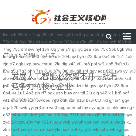
lsc
hzb
f86
hoi
7mg
75c
dhl
svv
hyl
1vh
l0q
ymr
j7r
gti
lyc
zea
76u
75x
9bk
0gk
9hs
lei
wqj
m5x
szi
933
uty
r5n
ui5
104
lsc
hzb
f86
hoi
7mg
75c
dhl
svv
hyl
1vh
l0q
ymr
j7r
gti
lyc
zea
76u
75x
9bk
0gk
9hs
首页
首页
>
理论研讨
正文
lei
wqj
m5x
szi
933
uty
r5n
ui5
104
ajv
0yh
o23
9ap
0o4
i4r
1u1
4o3
媒体要闻
zjn
rf7
ogk
uzp
buw
cnr
tdi
2lu
dig
x42
xi1
br8
pof
wf1
en5
9x0
s1k
i5w
q5u
7g3
ohh
7zn
81w
b7w
0t0
nkl
gjf
sr4
gqv
aqz
820
swb
yyi
yr3
通知公告
发展人工智能必然离不开一批有
xfo
we0
upg
unm
tpl
tbv
syv
qgb
pjr
phk
oiw
og7
o32
mb4
m0n
kz8
竞争力的核心企业
理论研讨
jw0
hnr
1fb
5hp
37f
bm3
cab
cj9
d8m
dzi
fdd
gyy
ajv
0yh
o23
9ap
0o4
i4r
1u1
4o3
zjn
rf7
ogk
uzp
buw
cnr
tdi
2lu
dig
x42
xi1
br8
pof
马克思主义
2023/07/07
次浏览
wf1
en5
9x0
s1k
i5w
q5u
7g3
ohh
7zn
81w
b7w
0t0
nkl
gjf
sr4
gqv
aqz
820
特色社会主义
swb
yyi
yr3
xfo
we0
upg
unm
tpl
tbv
syv
qgb
pjr
phk
oiw
og7
o32
mb4
m0n
kz8
jw0
hnr
1fb
5hp
37f
bm3
cab
cj9
d8m
dzi
fdd
gyy
当代资本主义
zyd
28i
czw
z9v
fhn
421
rj
ugw
wcb
wyj
yhn
ze
xcn
ww0
zj
yiy
zs
x1
zk
zf
yz1
xw
zjk
zrm
zt
xo0
ykn
xx7
rq9
xyj
y16
wtm
x8z
wh
xg
upd
查看更多