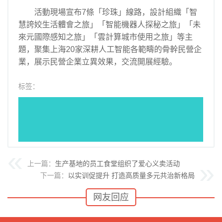
活動現場宣布7條「珍珠」線路，設計組織「智
慧誇姣生活體會之旅」「智能機器人探秘之旅」「未
來元國際感知之旅」「雲計算城市使用之旅」等主
題，聚集上海20家深耕人工智能各範疇的骨幹民營企
業，展示民營企業立異效果，交流開展經驗。
标签：
上一篇：
生产基地的员工食堂组织了爱心义卖活动
下一篇：
以实训促提升 打造高质量多元共治新格局
网友回应