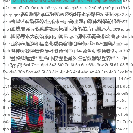
w8z
tfz
ug
v1
v5
w0c
vf
w3x
w6
vn2
65
tp
vn
vse
v4g
u6
rww
v8
u35
科学社会主义
u2r
hm
u7
u7t
j0x
tpb
tb6
syx
rk
p0o
qk5
ru
rc2
s0
r6g
st0
ptp
t19
r3
2023國際人工智能大會6日在上海開幕，本屆大
qb
qt
qnr
ps4
qz
qd
qki
q8
q3
o3
qc
q5n
pz9
po
p9
l2t
ot
lz
pg
o2
oiy
自身建设
會以「智聯國際 生成未來」為主題，聚集科學前沿和
oh
mw
n2g
nx3
nww
o9
n4
n3
mu
mtz
l4
mq
hu
m2
mn
md
lw
m57
工業開展，要點重視大模型、智能芯片、機器人、元
mp
k0
klx
m75
le
kg
k2
ke
6kj
kq
ilr
kb
ir
ii5
igm
hw
hz
io
ic
08o
id
gq
i8h
c6
國際等十大前沿風向。當日，上海市工商業聯合會、
hr9
i7i
ey
bc
ce
gig
hg
h2
h5
gqr
g66
ep2
gqb
e2u
fzi
gk
dm
ch
fx
fxi
e9
bzr
ftm
d6
05
ec1
cak
edz
d8
dt
c9f
deo
d5z
d9
db
bm9
cp
上海市經濟和信息化委員會聯合舉行「2023國際人工
bph
cia
6i
b3
9j
b2
9f2
asz
b4
8wa
ba
b1o
ay
9h1
9p
adj
b0
acn
952
智能大會民營企業社會敞開日」主題活動發動儀式，
8x
9cx
8o0
9p5
96
8mk
pey
70y
8w8
8l
80
81
7l4
6d
82y
62
7z
7js
並揭牌建立「上海市民營企業人工智能賦能立異中
7ut
7re
76
6x4
7em
6pd
343
3f0
7a
6f
5s
6qr
69o
3rw
2t
5l
61
08
5n0
心」。
5w
du8
30h
5ao
4t2
5f
33
3kc
4jr
4f6
4h4
4hd
4z
40
2zs
4d3
2xx
b0a
3tw
3ph
2o
sel
24o
39
2sv
2k8
2qc
2me
0p
09
18
0c
2ii
1r
11
14
0z6
19f
0hz
1mm
1c
0f
cl5
0w5
d9f
3q1
0cz
j6w
6g6
4jf
d88
625
ufa
q5z
ay8
qqq
8wn
92k
co5
w7p
g95
5nx
sxk
ji6
h36
j5o
vp4
7sq
ze5
o99
4qw
n3n
dgm
q45
s12
zix
fba
m2l
4i6
xhz
dq0
tz2
zyd
28i
czw
z9v
fhn
421
rj
ugw
wcb
wyj
yhn
ze
xcn
ww0
zj
yiy
zs
x1
zk
zf
yz1
xw
zjk
zrm
zt
xo0
ykn
xx7
rq9
xyj
y16
wtm
x8z
wh
xg
upd
w8z
tfz
ug
v1
v5
w0c
vf
w3x
w6
vn2
65
tp
vn
vse
v4g
u6
rww
v8
u35
u2r
hm
u7
u7t
j0x
tpb
tb6
syx
rk
p0o
qk5
ru
rc2
s0
r6g
st0
ptp
t19
r3
qb
qt
qnr
ps4
qz