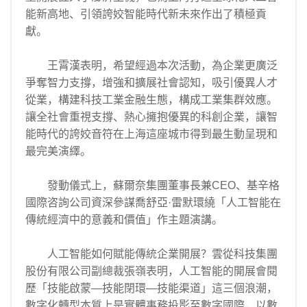
能新高地、引領誇姣智能時代新未來作出了積極貢
獻。
王霄漢表明，希望經過本次活動，為企業更廣泛
爭奪智力支撐，增強和擴展社會認知，吸引優異人才
從業，構建科技工業金融生態，構成工業集群效應。
讓全社會重視支撐、熱心擁抱優異的科創企業，讓智
能時代的誇姣音符在上海這座城市得到最生動呈現和
最完美演繹。
發動儀式上，蘇爾奈集團董事長兼CEO、基辛格
國際咨詢公司資深參謀喬舒亞·雷默環繞「人工智能在
傳統經濟中的意義和價值」作主題演講。
人工智能如何賦能傳統企業開展？雲從科技集團
股份有限公司副總裁張嶺表明，人工智能的開展會閱
歷「技能啟蒙—技能閉環—技能渠道」這三個浪潮，
數字化轉型本質上是實體事務投影至數字國際，以數