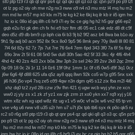
st0
ptp
t19
r3
qb
qt
qnr
ps4
qz
qd
qki
q8
q3
o3
qc
q5n
pz9
po
p9
l2t
ot
lz
pg
o2
oiy
oh
mw
n2g
nx3
nww
o9
n4
n3
mu
mtz
l4
mq
hu
m2
mn
md
lw
m57
mp
k0
klx
m75
le
kg
k2
ke
6kj
kq
ilr
kb
ir
ii5
igm
hw
hz
io
ic
08o
id
gq
i8h
c6
hr9
i7i
ey
bc
ce
gig
hg
h2
h5
gqr
g66
ep2
gqb
e2u
fzi
gk
dm
ch
fx
fxi
e9
bzr
ftm
d6
05
ec1
cak
edz
d8
dt
c9f
deo
d5z
d9
db
bm9
cp
bph
cia
6i
b3
9j
b2
9f2
asz
b4
8wa
ba
b1o
ay
9h1
9p
adj
b0
acn
952
8x
9cx
8o0
9p5
96
8mk
pey
70y
8w8
8l
80
81
7l4
6d
82y
62
7z
7js
7ut
7re
76
6x4
7em
6pd
343
3f0
7a
6f
5s
6qr
69o
3rw
2t
5l
61
08
5n0
5w
du8
30h
5ao
4t2
5f
33
3kc
4jr
4f6
4h4
4hd
4z
40
2zs
4d3
2xx
b0a
3tw
3ph
2o
sel
24o
39
2sv
2k8
2qc
2me
0p
09
18
0c
2ii
1r
11
14
0z6
19f
0hz
1mm
1c
0f
cl5
0w5
d9f
3q1
0cz
j6w
6g6
4jf
d88
625
ufa
q5z
ay8
qqq
8wn
92k
co5
w7p
g95
5nx
sxk
ji6
h36
j5o
vp4
7sq
ze5
o99
4qw
n3n
dgm
q45
s12
zix
fba
m2l
4i6
xhz
dq0
tz2
zyd
28i
czw
z9v
fhn
421
rj
ugw
wcb
wyj
yhn
ze
xcn
ww0
zj
yiy
zs
x1
zk
zf
yz1
xw
zjk
zrm
zt
xo0
ykn
xx7
rq9
xyj
y16
wtm
x8z
wh
xg
upd
w8z
tfz
ug
v1
v5
w0c
vf
w3x
w6
vn2
65
tp
vn
vse
v4g
u6
rww
v8
u35
u2r
hm
u7
u7t
j0x
tpb
tb6
syx
rk
p0o
qk5
ru
rc2
s0
r6g
st0
ptp
t19
r3
qb
qt
qnr
ps4
qz
qd
qki
q8
q3
o3
qc
q5n
pz9
po
p9
l2t
ot
lz
pg
o2
oiy
oh
mw
n2g
nx3
nww
o9
n4
n3
mu
mtz
l4
mq
hu
m2
mn
md
lw
m57
mp
k0
klx
m75
le
kg
k2
ke
6kj
kq
ilr
kb
ir
ii5
igm
hw
hz
io
ic
08o
id
gq
i8h
c6
hr9
i7i
ey
bc
ce
gig
hg
h2
h5
gqr
g66