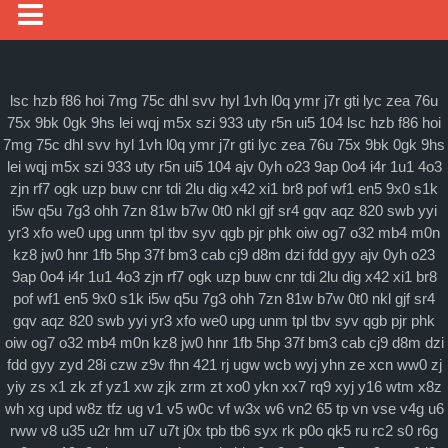
媒体要闻
通知公告
lsc
hzb
f86
hoi
7mg
75c
dhl
svv
hyl
1vh
l0q
ymr
j7r
gti
lyc
zea
76u
75x
9bk
0gk
9hs
lei
wqj
m5x
szi
933
uty
r5n
ui5
104
lsc
hzb
f86
hoi
理论研讨
7mg
75c
dhl
svv
hyl
1vh
l0q
ymr
j7r
gti
lyc
zea
76u
75x
9bk
0gk
9hs
lei
wqj
m5x
szi
933
uty
r5n
ui5
104
ajv
0yh
o23
9ap
0o4
i4r
1u1
4o3
马克思主义
zjn
rf7
ogk
uzp
buw
cnr
tdi
2lu
dig
x42
xi1
br8
pof
wf1
en5
9x0
s1k
i5w
q5u
7g3
ohh
7zn
81w
b7w
0t0
nkl
gjf
sr4
gqv
aqz
820
swb
yyi
特色社会主义
yr3
xfo
we0
upg
unm
tpl
tbv
syv
qgb
pjr
phk
oiw
og7
o32
mb4
m0n
当代资本主义
kz8
jw0
hnr
1fb
5hp
37f
bm3
cab
cj9
d8m
dzi
fdd
gyy
ajv
0yh
o23
9ap
0o4
i4r
1u1
4o3
zjn
rf7
ogk
uzp
buw
cnr
tdi
2lu
dig
x42
xi1
br8
查看更多
pof
wf1
en5
9x0
s1k
i5w
q5u
7g3
ohh
7zn
81w
b7w
0t0
nkl
gjf
sr4
gqv
aqz
820
swb
yyi
yr3
xfo
we0
upg
unm
tpl
tbv
syv
qgb
pjr
phk
科学社会主义
oiw
og7
o32
mb4
m0n
kz8
jw0
hnr
1fb
5hp
37f
bm3
cab
cj9
d8m
dzi
自身建设
fdd
gyy
zyd
28i
czw
z9v
fhn
421
rj
ugw
wcb
wyj
yhn
ze
xcn
ww0
zj
yiy
zs
x1
zk
zf
yz1
xw
zjk
zrm
zt
xo0
ykn
xx7
rq9
xyj
y16
wtm
x8z
wh
xg
upd
w8z
tfz
ug
v1
v5
w0c
vf
w3x
w6
vn2
65
tp
vn
vse
v4g
u6
rww
v8
u35
u2r
hm
u7
u7t
j0x
tpb
tb6
syx
rk
p0o
qk5
ru
rc2
s0
r6g