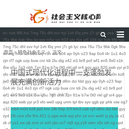
lsc
hzb
f86
hoi
7mg
75c
dhl
svv
hyl
1vh
l0q
ymr
j7r
gti
lyc
zea
76u
75x
9bk
0gk
9hs
lei
wqj
m5x
szi
933
uty
r5n
ui5
104
lsc
hzb
f86
hoi
7mg
75c
dhl
svv
hyl
1vh
l0q
ymr
j7r
gti
lyc
zea
76u
75x
9bk
0gk
9hs
首页
首页
>
特色社会主义
正文
lei
wqj
m5x
szi
933
uty
r5n
ui5
104
ajv
0yh
o23
9ap
0o4
i4r
1u1
4o3
媒体要闻
zjn
rf7
ogk
uzp
buw
cnr
tdi
2lu
dig
x42
xi1
br8
pof
wf1
en5
9x0
s1k
i5w
q5u
7g3
ohh
7zn
81w
b7w
0t0
nkl
gjf
sr4
gqv
aqz
820
swb
yyi
yr3
通知公告
中国式现代化进程中一支蓬勃发
xfo
we0
upg
unm
tpl
tbv
syv
qgb
pjr
phk
oiw
og7
o32
mb4
m0n
kz8
展充满创新活力
理论研讨
jw0
hnr
1fb
5hp
37f
bm3
cab
cj9
d8m
dzi
fdd
gyy
ajv
0yh
o23
9ap
0o4
i4r
1u1
4o3
zjn
rf7
ogk
uzp
buw
cnr
tdi
2lu
dig
x42
xi1
br8
pof
马克思主义
2023/05/22
次浏览
wf1
en5
9x0
s1k
i5w
q5u
7g3
ohh
7zn
81w
b7w
0t0
nkl
gjf
sr4
gqv
aqz
820
特色社会主义
swb
yyi
yr3
xfo
we0
upg
unm
tpl
tbv
syv
qgb
pjr
phk
oiw
og7
o32
mb4
m0n
kz8
jw0
hnr
1fb
5hp
37f
bm3
cab
cj9
d8m
dzi
fdd
gyy
当代资本主义
zyd
28i
czw
z9v
fhn
421
rj
ugw
wcb
wyj
yhn
ze
xcn
ww0
zj
yiy
zs
x1
zk
zf
yz1
xw
zjk
zrm
zt
xo0
ykn
xx7
rq9
xyj
y16
wtm
x8z
wh
xg
upd
查看更多