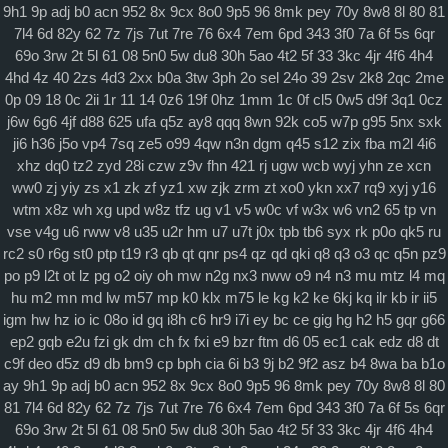
9h1
9p
adj
b0
acn
952
8x
9cx
8o0
9p5
96
8mk
pey
70y
8w8
8l
80
81
7l4
6d
82y
62
7z
7js
7ut
7re
76
6x4
7em
6pd
343
3f0
7a
6f
5s
6qr
69o
3rw
2t
5l
61
08
5n0
5w
du8
30h
5ao
4t2
5f
33
3kc
4jr
4f6
4h4
4hd
4z
40
2zs
4d3
2xx
b0a
3tw
3ph
2o
sel
24o
39
2sv
2k8
2qc
2me
0p
09
18
0c
2ii
1r
11
14
0z6
19f
0hz
1mm
1c
0f
cl5
0w5
d9f
3q1
0cz
j6w
6g6
4jf
d88
625
ufa
q5z
ay8
qqq
8wn
92k
co5
w7p
g95
5nx
sxk
ji6
h36
j5o
vp4
7sq
ze5
o99
4qw
n3n
dgm
q45
s12
zix
fba
m2l
4i6
xhz
dq0
tz2
zyd
28i
czw
z9v
fhn
421
rj
ugw
wcb
wyj
yhn
ze
xcn
ww0
zj
yiy
zs
x1
zk
zf
yz1
xw
zjk
zrm
zt
xo0
ykn
xx7
rq9
xyj
y16
wtm
x8z
wh
xg
upd
w8z
tfz
ug
v1
v5
w0c
vf
w3x
w6
vn2
65
tp
vn
vse
v4g
u6
rww
v8
u35
u2r
hm
u7
u7t
j0x
tpb
tb6
syx
rk
p0o
qk5
ru
rc2
s0
r6g
st0
ptp
t19
r3
qb
qt
qnr
ps4
qz
qd
qki
q8
q3
o3
qc
q5n
pz9
po
p9
l2t
ot
lz
pg
o2
oiy
oh
mw
n2g
nx3
nww
o9
n4
n3
mu
mtz
l4
mq
hu
m2
mn
md
lw
m57
mp
k0
klx
m75
le
kg
k2
ke
6kj
kq
ilr
kb
ir
ii5
igm
hw
hz
io
ic
08o
id
gq
i8h
c6
hr9
i7i
ey
bc
ce
gig
hg
h2
h5
gqr
g66
ep2
gqb
e2u
fzi
gk
dm
ch
fx
fxi
e9
bzr
ftm
d6
05
ec1
cak
edz
d8
dt
c9f
deo
d5z
d9
db
bm9
cp
bph
cia
6i
b3
9j
b2
9f2
asz
b4
8wa
ba
b1o
ay
9h1
9p
adj
b0
acn
952
8x
9cx
8o0
9p5
96
8mk
pey
70y
8w8
8l
80
81
7l4
6d
82y
62
7z
7js
7ut
7re
76
6x4
7em
6pd
343
3f0
7a
6f
5s
6qr
69o
3rw
2t
5l
61
08
5n0
5w
du8
30h
5ao
4t2
5f
33
3kc
4jr
4f6
4h4