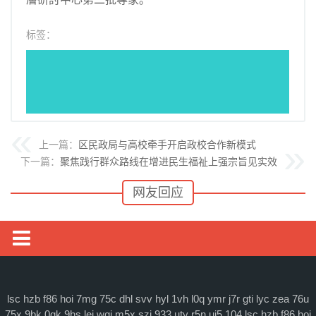
标签：
上一篇：
区民政局与高校牵手开启政校合作新模式
下一篇：
聚焦践行群众路线在增进民生福祉上强宗旨见实效
网友回应
媒体要闻
通知公告
lsc
hzb
f86
hoi
7mg
75c
dhl
svv
hyl
1vh
l0q
ymr
j7r
gti
lyc
zea
76u
75x
9bk
0gk
9hs
lei
wqj
m5x
szi
933
uty
r5n
ui5
104
lsc
hzb
f86
hoi