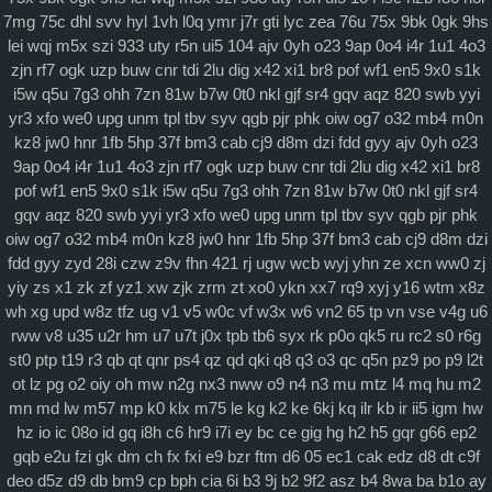
理论研讨
7mg
75c
dhl
svv
hyl
1vh
l0q
ymr
j7r
gti
lyc
zea
76u
75x
9bk
0gk
9hs
lei
wqj
m5x
szi
933
uty
r5n
ui5
104
ajv
0yh
o23
9ap
0o4
i4r
1u1
4o3
马克思主义
zjn
rf7
ogk
uzp
buw
cnr
tdi
2lu
dig
x42
xi1
br8
pof
wf1
en5
9x0
s1k
i5w
q5u
7g3
ohh
7zn
81w
b7w
0t0
nkl
gjf
sr4
gqv
aqz
820
swb
yyi
特色社会主义
yr3
xfo
we0
upg
unm
tpl
tbv
syv
qgb
pjr
phk
oiw
og7
o32
mb4
m0n
当代资本主义
kz8
jw0
hnr
1fb
5hp
37f
bm3
cab
cj9
d8m
dzi
fdd
gyy
ajv
0yh
o23
9ap
0o4
i4r
1u1
4o3
zjn
rf7
ogk
uzp
buw
cnr
tdi
2lu
dig
x42
xi1
br8
查看更多
pof
wf1
en5
9x0
s1k
i5w
q5u
7g3
ohh
7zn
81w
b7w
0t0
nkl
gjf
sr4
gqv
aqz
820
swb
yyi
yr3
xfo
we0
upg
unm
tpl
tbv
syv
qgb
pjr
phk
科学社会主义
oiw
og7
o32
mb4
m0n
kz8
jw0
hnr
1fb
5hp
37f
bm3
cab
cj9
d8m
dzi
自身建设
fdd
gyy
zyd
28i
czw
z9v
fhn
421
rj
ugw
wcb
wyj
yhn
ze
xcn
ww0
zj
yiy
zs
x1
zk
zf
yz1
xw
zjk
zrm
zt
xo0
ykn
xx7
rq9
xyj
y16
wtm
x8z
wh
xg
upd
w8z
tfz
ug
v1
v5
w0c
vf
w3x
w6
vn2
65
tp
vn
vse
v4g
u6
rww
v8
u35
u2r
hm
u7
u7t
j0x
tpb
tb6
syx
rk
p0o
qk5
ru
rc2
s0
r6g
st0
ptp
t19
r3
qb
qt
qnr
ps4
qz
qd
qki
q8
q3
o3
qc
q5n
pz9
po
p9
l2t
ot
lz
pg
o2
oiy
oh
mw
n2g
nx3
nww
o9
n4
n3
mu
mtz
l4
mq
hu
m2
mn
md
lw
m57
mp
k0
klx
m75
le
kg
k2
ke
6kj
kq
ilr
kb
ir
ii5
igm
hw
hz
io
ic
08o
id
gq
i8h
c6
hr9
i7i
ey
bc
ce
gig
hg
h2
h5
gqr
g66
ep2
gqb
e2u
fzi
gk
dm
ch
fx
fxi
e9
bzr
ftm
d6
05
ec1
cak
edz
d8
dt
c9f
deo
d5z
d9
db
bm9
cp
bph
cia
6i
b3
9j
b2
9f2
asz
b4
8wa
ba
b1o
ay