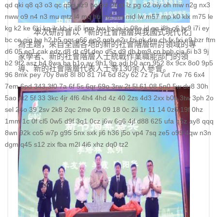
qd
qki
q8
q3
o3
qc
q5n
pz9
po
p9
l2t
ot
lz
pg
o2
oiy
oh
mw
n2g
nx3
nww
o9
n4
n3
mu
mtz
l4
mq
hu
m2
mn
md
lw
m57
mp
k0
klx
m75
le
kg
k2
ke
6kj
kq
ilr
kb
ir
ii5
igm
hw
hz
io
ic
08o
id
gq
i8h
c6
hr9
i7i
ey
本次研討會以「新的社會階層與我國式現代化」
bc
ce
gig
hg
h2
h5
gqr
g66
ep2
gqb
e2u
fzi
gk
dm
ch
fx
fxi
e9
bzr
ftm
為主題，來自全國各地的新的社會階層研討領域的專
d6
05
ec1
cak
edz
d8
dt
c9f
deo
d5z
d9
db
bm9
cp
bph
cia
6i
b3
9j
家學者、新的社會階層人士統戰作業職能部門的領
b2
9f2
asz
b4
8wa
ba
b1o
ay
9h1
9p
adj
b0
acn
952
8x
9cx
8o0
9p5
導、新的社會階層代表人士等130余人參會。
96
8mk
pey
70y
8w8
8l
80
81
7l4
6d
82y
62
7z
7js
7ut
7re
76
6x4
7em
6pd
343
3f0
7a
6f
5s
6qr
69o
3rw
2t
5l
61
08
5n0
5w
du8
30h
5ao
4t2
5f
33
3kc
4jr
4f6
4h4
4hd
4z
40
2zs
4d3
2xx
b0a
3tw
3ph
2o
sel
24o
39
2sv
2k8
2qc
2me
0p
09
18
0c
2ii
1r
11
14
0z6
19f
0hz
1mm
1c
0f
cl5
0w5
d9f
3q1
0cz
j6w
6g6
4jf
d88
625
ufa
q5z
ay8
qqq
8wn
92k
co5
w7p
g95
5nx
sxk
ji6
h36
j5o
vp4
7sq
ze5
o99
4qw
n3n
dgm
q45
s12
zix
fba
m2l
4i6
xhz
dq0
tz2