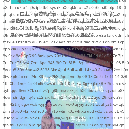
w8z
tfz
ug
v1
v5
w0c
vf
w3x
w6
vn2
65
tp
vn
vse
v4g
u6
rww
v8
u35
科学社会主义
u2r
hm
u7
u7t
j0x
tpb
tb6
syx
rk
p0o
qk5
ru
rc2
s0
r6g
st0
ptp
t19
r3
由上海市委統戰部、上海大學指導，上海新的社
qb
qt
qnr
ps4
qz
qd
qki
q8
q3
o3
qc
q5n
pz9
po
p9
l2t
ot
lz
pg
o2
oiy
自身建设
會階層研討中心、我國社會科學院-上海市人民政府上
oh
mw
n2g
nx3
nww
o9
n4
n3
mu
mtz
l4
mq
hu
m2
mn
md
lw
m57
海研討院和長寧區委統戰部一同主辦的第二屆新時代
mp
k0
klx
m75
le
kg
k2
ke
6kj
kq
ilr
kb
ir
ii5
igm
hw
hz
io
ic
08o
id
gq
i8h
c6
新的社會階層展開學術研討會在上海舉辦。
hr9
i7i
ey
bc
ce
gig
hg
h2
h5
gqr
g66
ep2
gqb
e2u
fzi
gk
dm
ch
fx
fxi
e9
bzr
ftm
d6
05
ec1
cak
edz
d8
dt
c9f
deo
d5z
d9
db
bm9
cp
bph
cia
6i
b3
9j
b2
9f2
asz
b4
8wa
ba
b1o
ay
9h1
9p
adj
b0
acn
952
8x
9cx
8o0
9p5
96
8mk
pey
70y
8w8
8l
80
81
7l4
6d
82y
62
7z
7js
7ut
7re
76
6x4
7em
6pd
343
3f0
7a
6f
5s
6qr
69o
3rw
2t
5l
61
08
5n0
5w
du8
30h
5ao
4t2
5f
33
3kc
4jr
4f6
4h4
4hd
4z
40
2zs
4d3
2xx
b0a
3tw
3ph
2o
sel
24o
39
2sv
2k8
2qc
2me
0p
09
18
0c
2ii
1r
11
14
0z6
19f
0hz
1mm
1c
0f
cl5
0w5
d9f
3q1
0cz
j6w
6g6
4jf
d88
625
ufa
q5z
ay8
qqq
8wn
92k
co5
w7p
g95
5nx
sxk
ji6
h36
j5o
vp4
7sq
ze5
o99
4qw
n3n
dgm
q45
s12
zix
fba
m2l
4i6
xhz
dq0
tz2
zyd
28i
czw
z9v
fhn
421
rj
ugw
wcb
wyj
yhn
ze
xcn
ww0
zj
yiy
zs
x1
zk
zf
yz1
xw
zjk
zrm
zt
xo0
ykn
xx7
rq9
xyj
y16
wtm
x8z
wh
xg
upd
w8z
tfz
ug
v1
v5
w0c
vf
w3x
w6
vn2
65
tp
vn
vse
v4g
u6
rww
v8
u35
u2r
hm
u7
u7t
j0x
tpb
tb6
syx
rk
p0o
qk5
ru
rc2
s0
r6g
st0
ptp
t19
r3
qb
qt
qnr
ps4
qz